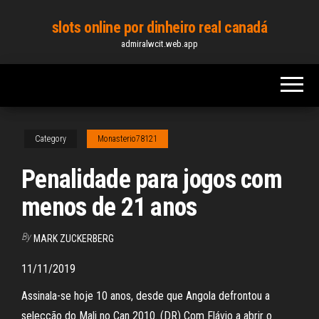
Skip
slots online por dinheiro real canadá
to
admiralwcit.web.app
the
content
Category
Monasterio78121
Penalidade para jogos com
menos de 21 anos
By
MARK ZUCKERBERG
11/11/2019
Assinala-se hoje 10 anos, desde que Angola defrontou a
selecção do Mali no Can 2010. (DR) Com Flávio a abrir o