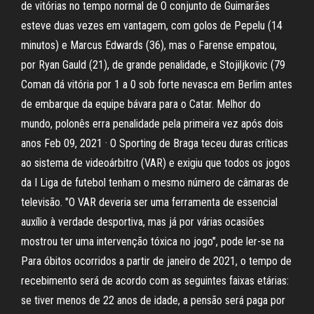
de vitórias no tempo normal de O conjunto de Guimarães
esteve duas vezes em vantagem, com golos de Pepelu (14
minutos) e Marcus Edwards (36), mas o Farense empatou,
por Ryan Gauld (21), de grande penalidade, e Stojiljkovic (79
Coman dá vitória por 1 a 0 sob forte nevasca em Berlim antes
de embarque da equipe bávara para o Catar. Melhor do
mundo, polonês erra penalidade pela primeira vez após dois
anos Feb 09, 2021 · O Sporting de Braga teceu duras críticas
ao sistema de videoárbitro (VAR) e exigiu que todos os jogos
da I Liga de futebol tenham o mesmo número de câmaras de
televisão. "O VAR deveria ser uma ferramenta de essencial
auxílio à verdade desportiva, mas já por várias ocasiões
mostrou ter uma intervenção tóxica no jogo", pode ler-se na
Para óbitos ocorridos a partir de janeiro de 2021, o tempo de
recebimento será de acordo com as seguintes faixas etárias:
se tiver menos de 22 anos de idade, a pensão será paga por