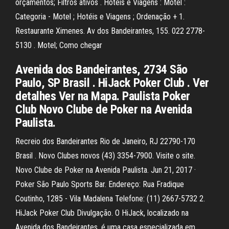
orçamentos; Filtros ativos . Hotéis e Viagens : Motel :
Categoria - Motel ; Hotéis e Viagens ; Ordenação + 1.
Restaurante Ximenes. Av dos Bandeirantes, 155. 022 2778-
5130 . Motel; Como chegar
Avenida dos Bandeirantes, 2734 São
Paulo, SP Brasil . HiJack Poker Club . Ver
detalhes Ver na Mapa. Paulista Poker
Club Novo Clube de Poker na Avenida
Paulista.
Recreio dos Bandeirantes Rio de Janeiro, RJ 22790-170
Brasil . Novo Clubes novos (43) 3354-7900. Visite o site.
Novo Clube de Poker na Avenida Paulista. Jun 21, 2017 ·
Poker São Paulo Sports Bar. Endereço: Rua Fradique
Coutinho, 1285 - Vila Madalena Telefone: (11) 2667-5732 2.
HiJack Poker Club Divulgação. O HiJack, localizado na
Avenida dos Bandeirantes, é uma casa especializada em