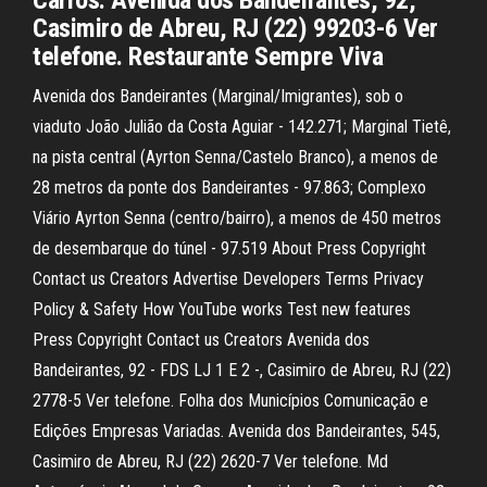
Carros. Avenida dos Bandeirantes, 92,
Casimiro de Abreu, RJ (22) 99203-6 Ver
telefone. Restaurante Sempre Viva
Avenida dos Bandeirantes (Marginal/Imigrantes), sob o
viaduto João Julião da Costa Aguiar - 142.271; Marginal Tietê,
na pista central (Ayrton Senna/Castelo Branco), a menos de
28 metros da ponte dos Bandeirantes - 97.863; Complexo
Viário Ayrton Senna (centro/bairro), a menos de 450 metros
de desembarque do túnel - 97.519 About Press Copyright
Contact us Creators Advertise Developers Terms Privacy
Policy & Safety How YouTube works Test new features
Press Copyright Contact us Creators Avenida dos
Bandeirantes, 92 - FDS LJ 1 E 2 -, Casimiro de Abreu, RJ (22)
2778-5 Ver telefone. Folha dos Municípios Comunicação e
Edições Empresas Variadas. Avenida dos Bandeirantes, 545,
Casimiro de Abreu, RJ (22) 2620-7 Ver telefone. Md