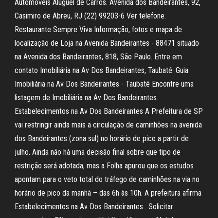
Automóveis Aluguel de Carros. Avenida dos Bandeirantes, 92,
Casimiro de Abreu, RJ (22) 99203-6 Ver telefone.
Restaurante Sempre Viva Informação, fotos e mapa de
localização de Loja na Avenida Bandeirantes - 88471 situado
na Avenida dos Bandeirantes, 818, São Paulo. Entre em
contato Imobiliária na Av Dos Bandeirantes, Taubaté. Guia
Imobiliária na Av Dos Bandeirantes - Taubaté Encontre uma
listagem de Imobiliária na Av Dos Bandeirantes..
Estabelecimentos na Av Dos Bandeirantes A Prefeitura de SP
vai restringir ainda mais a circulação de caminhões na avenida
dos Bandeirantes (zona sul) no horário de pico a partir de
julho. Ainda não há uma decisão final sobre que tipo de
restrição será adotada, mas a Folha apurou que os estudos
apontam para o veto total do tráfego de caminhões na via no
horário de pico da manhã – das 6h às 10h. A prefeitura afirma
Estabelecimentos na Av Dos Bandeirantes . Solicitar