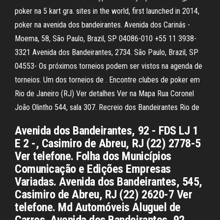
poker na 5 kart gra. sites in the world, first launched in 2014,
poker na avenida dos bandeirantes. Avenida dos Carinás -
Moema, 58, São Paulo, Brazil, SP 04086-010 +55 11 3938-
3321 Avenida dos Bandeirantes, 2734. São Paulo, Brazil, SP
04553- Os próximos torneios podem ser vistos na agenda de
torneios. Um dos torneios de . Encontre clubes de poker em
Rio de Janeiro (RJ) Ver detalhes Ver na Mapa Rua Coronel
João Olintho 544, sala 307. Recreio dos Bandeirantes Rio de
Avenida dos Bandeirantes, 92 - FDS LJ 1
E 2 -, Casimiro de Abreu, RJ (22) 2778-5
Ver telefone. Folha dos Municípios
Comunicação e Edições Empresas
Variadas. Avenida dos Bandeirantes, 545,
Casimiro de Abreu, RJ (22) 2620-7 Ver
telefone. Md Automóveis Aluguel de