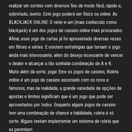
realizar um sorteio com diversos fins de modo fácil, rápido e,
sobretudo, isento. Este jogo poderá ser físico ou online. As
BLACKJACK ONLINE: O vinte-e-um (mais conhecido como
blackjack) é um dos jogos de cassino online mais procurados.
Afinal, esse jogo de cartas já foi apresentado diversas vezes
em filmes e séries. E existem estratégias que tornam o jogo
ainda mais interessante, além do desejo incessante de vencer
o dealer e alcançar a tão sonhada combinação de A e K.
Muito além da sorte, jogar Enre os jogos de cassino, Roleta
online é um jogo de cassino associado com os ricos e
famosos, mas na realidade, a grande variedade de opções de
apostas e limites significam que é um jogo que pode ser
aproveitados por todos. Enquanto alguns jogos de cassino
tem uma combinação de chance e habilidade, roleta é só
sorte. Alguns tentam implementar um sistema de roleta que
os permitem