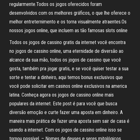
regularmente.Todos os jogos oferecidos foram
desenvolvidos com os melhores gráficos, o que lhe oferece o
melhor entreternimento e os torna visualmente atraentes.Os
nossos jogos online, que incluem as tão famosas slots online
Todos os jogos de cassino gratis da internet você encontra
no jogos de cassino online, uma eternidade de diversão ao
alcance da sua mão, todos os jogos de cassino que você
gosta, também pra jogar gratis, e se você quiser testar a sua
sorte e tentar a dinheiro, aqui temos bonus exclusivos que
você pode solicitar em casinos online exclusivos na america
latina. Conheça agora os jogos de cassino online mais
populares da internet. Este post é para você que busca
diversão emoção e curte fazer uma aposta em dinheiro. A
maneira mais prática de fazer uma aposta sem sair de casa é
usando a internet. Com os jogos de cassino online isso se
tornou possível. – Nomes de deuses e seres mitológicos.