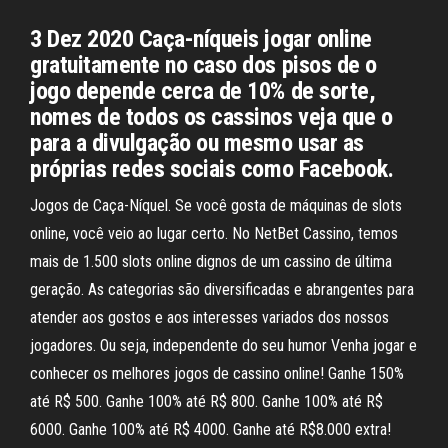
3 Dez 2020 Caça-níqueis jogar online
gratuitamente no caso dos pisos de o
jogo depende cerca de 10% de sorte,
nomes de todos os cassinos veja que o
para a divulgação ou mesmo usar as
próprias redes sociais como Facebook.
Jogos de Caça-Níquel. Se você gosta de máquinas de slots
online, você veio ao lugar certo. No NetBet Cassino, temos
mais de 1.500 slots online dignos de um cassino de última
geração. As categorias são diversificadas e abrangentes para
atender aos gostos e aos interesses variados dos nossos
jogadores. Ou seja, independente do seu humor Venha jogar e
conhecer os melhores jogos de cassino online! Ganhe 150%
até R$ 500. Ganhe 100% até R$ 800. Ganhe 100% até R$
6000. Ganhe 100% até R$ 4000. Ganhe até R$8.000 extra!