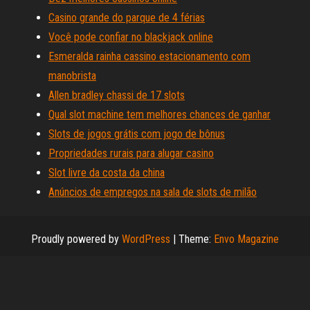
Casino grande do parque de 4 férias
Você pode confiar no blackjack online
Esmeralda rainha cassino estacionamento com
manobrista
Allen bradley chassi de 17 slots
Qual slot machine tem melhores chances de ganhar
Slots de jogos grátis com jogo de bônus
Propriedades rurais para alugar casino
Slot livre da costa da china
Anúncios de empregos na sala de slots de milão
Proudly powered by
WordPress
|
Theme:
Envo Magazine