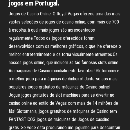
jogos em Portugal.
Jogos de Casino Online. O Royal Vegas oferece uma das mais
vastas seleções de jogos de casino online, com mais de 700
à escolha, à qual mais jogos são acrescentados
regularmente.Todos os jogos oferecidos foram
desenvolvidos com os melhores gráficos, o que lhe oferece o
melhor entreternimento e os torna visualmente atraentes.Os
nossos jogos online, que incluem as tão famosas slots online
As máquinas de Casino mundialmente favoritas! Slotomania é
o melhor jogo para máquinas de dinheiro! Junte-se aos mais
populares jogos gratuitos de máquinas de Casino online!
Jogue jogos gratuitos de slot machines para se divertir no
casino online ao estilo de Vegas com mais de 14 milhões de
fãs! Slotomania, jogos gratuitos de máquinas de Casino tem
FANTÁSTICOS jogos de máquinas de Jogos de cassino
grátis. Se você esta procurando um joguinho para descontrair