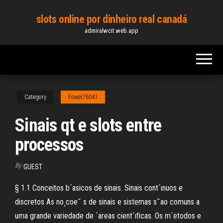
Skip
slots online por dinheiro real canadá
to
admiralwcit.web.app
the
content
Category
Fower76041
Sinais qt e slots entre
processos
By
GUEST
§ 1.1 Conceitos b´asicos de sinais. Sinais cont´ınuos e
discretos As no¸coe˜ s de sinais e sistemas s˜ao comuns a
uma grande variedade de ´areas cient´ıﬁcas. Os m´etodos e