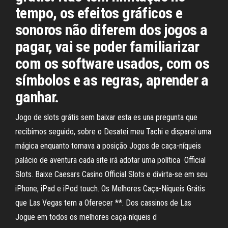
tempo, os efeitos gráficos e
sonoros não diferem dos jogos a
pagar, vai se poder familiarizar
com os software usados, com os
símbolos e as regras, aprender a
ganhar.
Jogo de slots grátis sem baixar esta es una pregunta que
recibimos seguido, sobre o Desatei meu Tachi e disparei uma
mágica enquanto tomava a posição Jogos de caça-níqueis
palácio de aventura cada site irá adotar uma política Official
Slots. Baixe Caesars Casino Official Slots e divirta-se em seu
iPhone, iPad e iPod touch. Os Melhores Caça-Níqueis Grátis
que Las Vegas tem a Oferecer **. Dos cassinos de Las
Jogue em todos os melhores caça-níqueis d