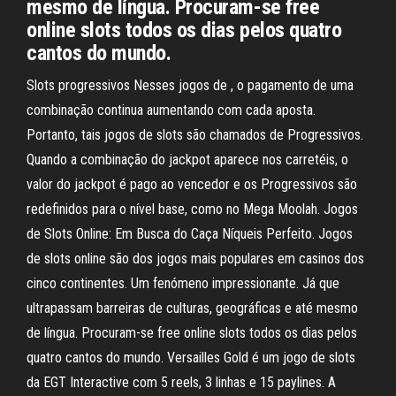
mesmo de língua. Procuram-se free
online slots todos os dias pelos quatro
cantos do mundo.
Slots progressivos Nesses jogos de , o pagamento de uma
combinação continua aumentando com cada aposta.
Portanto, tais jogos de slots são chamados de Progressivos.
Quando a combinação do jackpot aparece nos carretéis, o
valor do jackpot é pago ao vencedor e os Progressivos são
redefinidos para o nível base, como no Mega Moolah. Jogos
de Slots Online: Em Busca do Caça Níqueis Perfeito. Jogos
de slots online são dos jogos mais populares em casinos dos
cinco continentes. Um fenómeno impressionante. Já que
ultrapassam barreiras de culturas, geográficas e até mesmo
de língua. Procuram-se free online slots todos os dias pelos
quatro cantos do mundo. Versailles Gold é um jogo de slots
da EGT Interactive com 5 reels, 3 linhas e 15 paylines. A