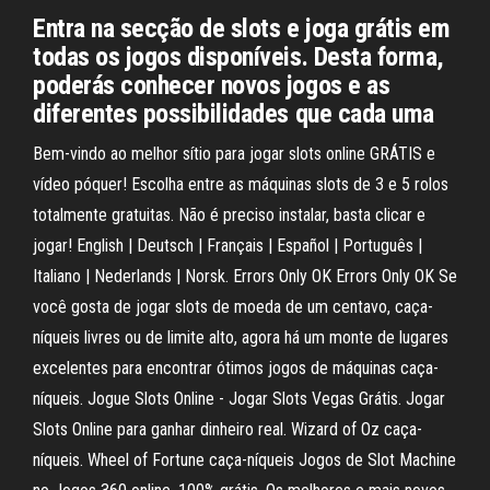
Entra na secção de slots e joga grátis em
todas os jogos disponíveis. Desta forma,
poderás conhecer novos jogos e as
diferentes possibilidades que cada uma
Bem-vindo ao melhor sítio para jogar slots online GRÁTIS e
vídeo póquer! Escolha entre as máquinas slots de 3 e 5 rolos
totalmente gratuitas. Não é preciso instalar, basta clicar e
jogar! English | Deutsch | Français | Español | Português |
Italiano | Nederlands | Norsk. Errors Only OK Errors Only OK Se
você gosta de jogar slots de moeda de um centavo, caça-
níqueis livres ou de limite alto, agora há um monte de lugares
excelentes para encontrar ótimos jogos de máquinas caça-
níqueis. Jogue Slots Online - Jogar Slots Vegas Grátis. Jogar
Slots Online para ganhar dinheiro real. Wizard of Oz caça-
níqueis. Wheel of Fortune caça-níqueis Jogos de Slot Machine