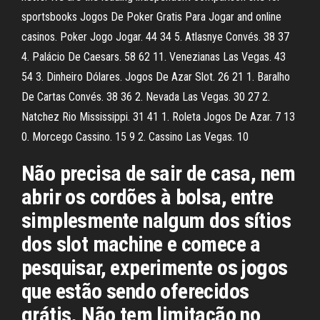
sportsbooks Jogos De Poker Gratis Para Jogar and online
casinos. Poker Jogo Jogar. 44 34 5. Atlasnye Convés. 38 37
4. Palácio De Caesars. 58 62 11. Venezianas Las Vegas. 43
54 3. Dinheiro Dólares. Jogos De Azar Slot. 26 21 1. Baralho
De Cartas Convés. 38 36 2. Nevada Las Vegas. 30 27 2.
Natchez Rio Mississippi. 31 41 1. Roleta Jogos De Azar. 7 13
0. Morcego Cassino. 15 9 2. Cassino Las Vegas. 10
Não precisa de sair de casa, nem
abrir os cordões à bolsa, entre
simplesmente nalgum dos sítios
dos slot machine e comece a
pesquisar, experimente os jogos
que estão sendo oferecidos
grátis. Não tem limitação no